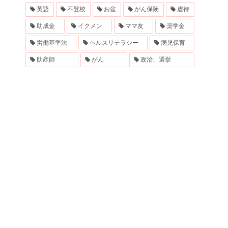
英語
不登校
お盆
がん保険
虐待
助成金
イクメン
ママ友
奨学金
労働基準法
ヘルスリテラシー
病児保育
助産師
がん
政治、選挙