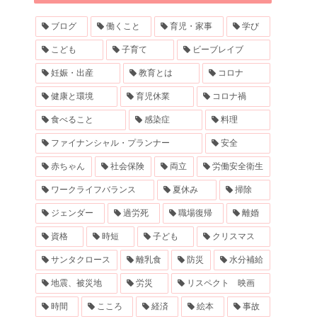
ブログ
働くこと
育児・家事
学び
こども
子育て
ビーブレイブ
妊娠・出産
教育とは
コロナ
健康と環境
育児休業
コロナ禍
食べること
感染症
料理
ファイナンシャル・プランナー
安全
赤ちゃん
社会保険
両立
労働安全衛生
ワークライフバランス
夏休み
掃除
ジェンダー
過労死
職場復帰
離婚
資格
時短
子ども
クリスマス
サンタクロース
離乳食
防災
水分補給
地震、被災地
労災
リスペクト 映画
時間
こころ
経済
絵本
事故