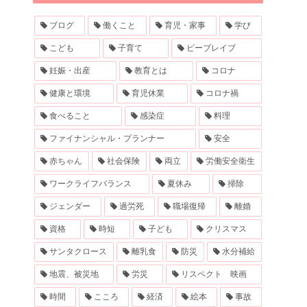
ブログ
働くこと
育児・家事
学び
こども
子育て
ビーブレイブ
妊娠・出産
教育とは
コロナ
健康と環境
育児休業
コロナ禍
食べること
感染症
料理
ファイナンシャル・プランナー
安全
赤ちゃん
社会保険
両立
労働安全衛生
ワークライフバランス
夏休み
掃除
ジェンダー
過労死
職場復帰
離婚
資格
時短
子ども
クリスマス
サンタクロース
離乳食
防災
水分補給
地震、被災地
労災
リスペクト 映画
時間
こころ
経済
絵本
事故