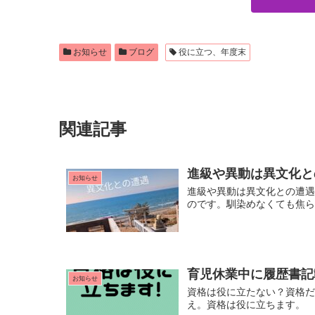
お知らせ
ブログ
役に立つ、年度末
関連記事
進級や異動は異文化と
お知らせ
進級や異動は異文化との遭
のです。馴染めなくても焦
育児休業中に履歴書記
お知らせ
資格は役に立たない？資格
え。資格は役に立ちます。