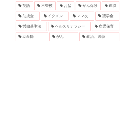
英語
不登校
お盆
がん保険
虐待
助成金
イクメン
ママ友
奨学金
労働基準法
ヘルスリテラシー
病児保育
助産師
がん
政治、選挙